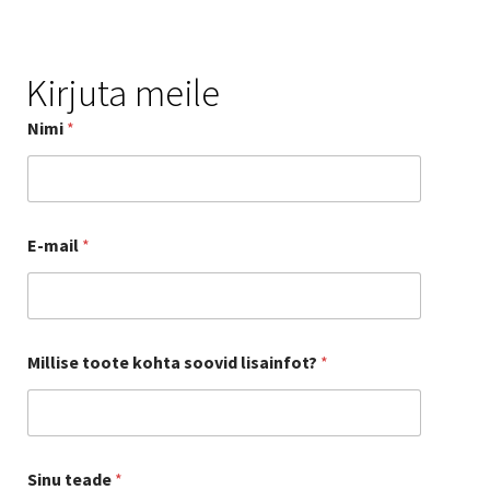
Kirjuta meile
Nimi
*
t
E-mail
*
e
a
d
e
E
-
Millise toote kohta soovid lisainfot?
*
m
a
i
l
S
i
Sinu teade
*