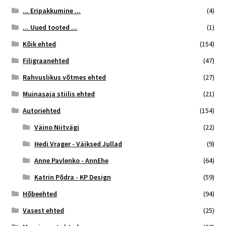
... Eripakkumine ...
(4)
... Uued tooted ...
(1)
Kõik ehted
(154)
Filigraanehted
(47)
Rahvuslikus võtmes ehted
(27)
Muinasaja stiilis ehted
(21)
Autoriehted
(154)
Väino Niitvägi
(22)
Hedi Vrager - Väiksed Jullad
(9)
Anne Pavlenko - AnnEhe
(64)
Katrin Põdra - KP Design
(59)
Hõbeehted
(94)
Vasest ehted
(25)