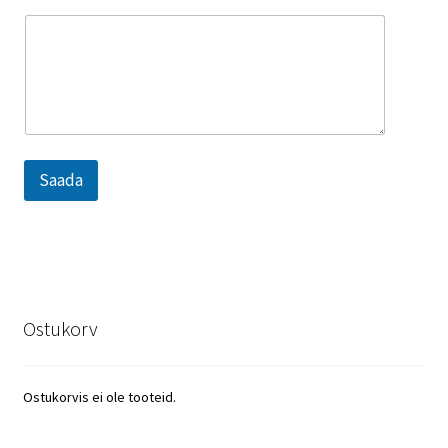
n
u
Saada
Ostukorv
Ostukorvis ei ole tooteid.