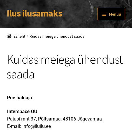
Ilus ilusamaks
Menüü
Saame tuttavaks
Esileht
Kuidas meiega ühendust saada
Pood
Kuidas meiega ühendust
Müügitingimused
saada
Kontakt
Minu konto
Poe haldaja:
Ostukorv
Interspace OÜ
Pajusi mnt 37, Põltsamaa, 48106 Jõgevamaa
Kassa
E-mail: info@iluilu.ee