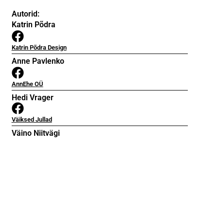
Autorid:
Katrin Põdra
Katrin Põdra Design
Anne Pavlenko
AnnEhe OÜ
Hedi Vrager
Väiksed Jullad
Väino Niitvägi