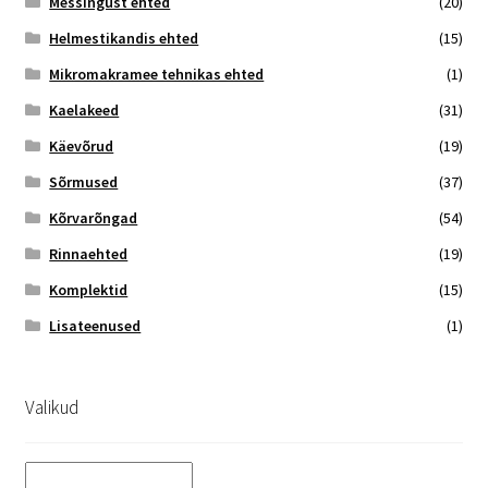
Messingust ehted
(20)
Helmestikandis ehted
(15)
Mikromakramee tehnikas ehted
(1)
Kaelakeed
(31)
Käevõrud
(19)
Sõrmused
(37)
Kõrvarõngad
(54)
Rinnaehted
(19)
Komplektid
(15)
Lisateenused
(1)
Valikud